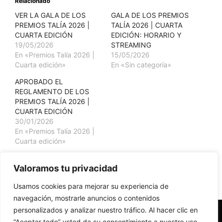
Relacionado
VER LA GALA DE LOS
GALA DE LOS PREMIOS
PREMIOS TALÍA 2026 |
TALÍA 2026 | CUARTA
CUARTA EDICIÓN
EDICIÓN: HORARIO Y
19/05/2026
STREAMING
En «Premios Talía 2026 |
15/05/2026
Cuarta edición»
En «Sin categoría»
APROBADO EL
REGLAMENTO DE LOS
PREMIOS TALÍA 2026 |
CUARTA EDICIÓN
30/01/2026
En «Premios Talía 2026 |
Cuarta edición»
Valoramos tu privacidad
Categorías
Sin categoría
Usamos cookies para mejorar su experiencia de
navegación, mostrarle anuncios o contenidos
personalizados y analizar nuestro tráfico. Al hacer clic en
“Aceptar todo” usted da su consentimiento a nuestro uso