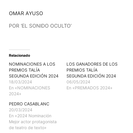
OMAR AYUSO
POR ‘EL SONIDO OCULTO’
POR ‘TAN SOLO EL FIN DEL MUNDO’
Relacionado
NOMINACIONES A LOS
LOS GANADORES DE LOS
PREMIOS TALÍA
PREMIOS TALÍA
SEGUNDA EDICIÓN 2024
SEGUNDA EDICIÓN 2024
18/03/2024
06/05/2024
En «NOMINACIONES
En «PREMIADOS 2024»
2024»
PEDRO CASABLANC
20/03/2024
En «2024 Nominación
Mejor actor protagonista
de teatro de texto»