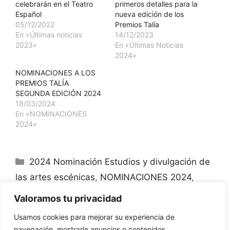
celebrarán en el Teatro
primeros detalles para la
Español
nueva edición de los
05/12/2022
Premios Talía
En «Últimas noticias
14/12/2023
2023»
En «Últimas Noticias
2024»
NOMINACIONES A LOS
PREMIOS TALÍA
SEGUNDA EDICIÓN 2024
18/03/2024
En «NOMINACIONES
2024»
Categorías
2024 Nominación Estudios y divulgación de
las artes escénicas
,
NOMINACIONES 2024
,
PREMIADOS 2024
,
Premio Estudios y
Valoramos tu privacidad
Divulgación de las Artes Escénicas
Usamos cookies para mejorar su experiencia de
navegación, mostrarle anuncios o contenidos