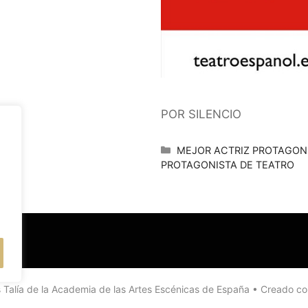
POR SILENCIO
Categorías
MEJOR ACTRIZ PROTAGONI
PROTAGONISTA DE TEATRO
Talía de la Academia de las Artes Escénicas de España
• Creado c